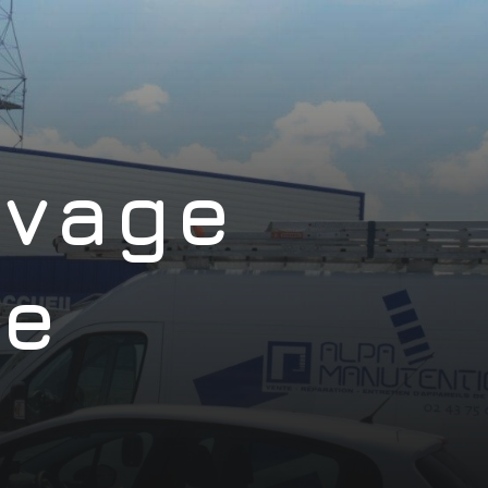
evage
he