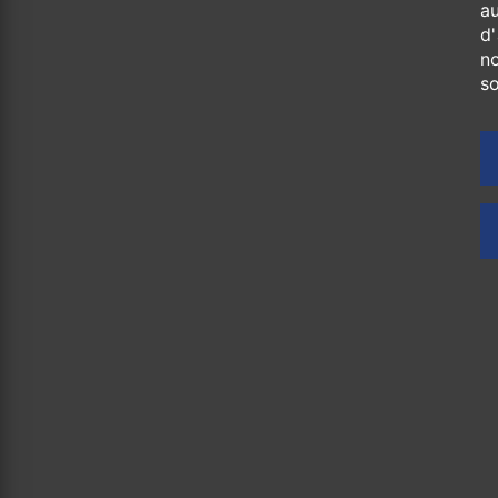
a
d'
no
s