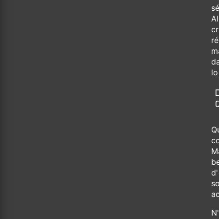
sé
A
c
ré
ma
d
lo
Qu
co
M
b
d'
s
a
N