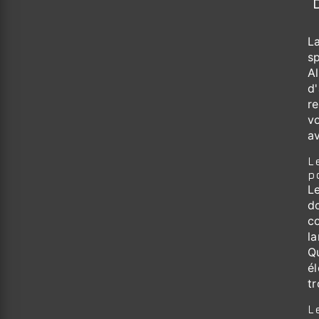
L
sp
A
d
re
v
a
L
p
L
do
c
l
Q
é
tr
L