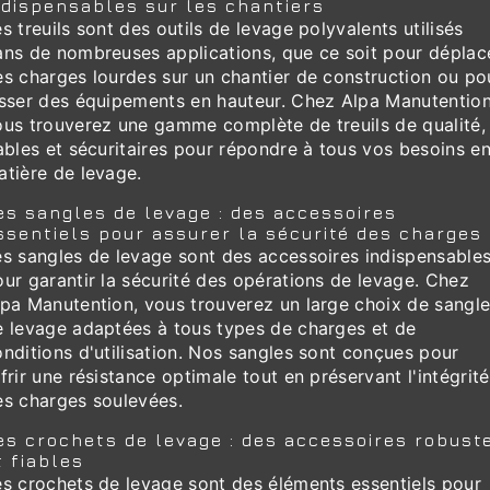
ndispensables sur les chantiers
s treuils sont des outils de levage polyvalents utilisés
ans de nombreuses applications, que ce soit pour déplac
es charges lourdes sur un chantier de construction ou po
isser des équipements en hauteur. Chez Alpa Manutention
ous trouverez une gamme complète de treuils de qualité,
ables et sécuritaires pour répondre à tous vos besoins e
atière de levage.
es sangles de levage : des accessoires
ssentiels pour assurer la sécurité des charges
es sangles de levage sont des accessoires indispensable
ur garantir la sécurité des opérations de levage. Chez
lpa Manutention, vous trouverez un large choix de sangl
e levage adaptées à tous types de charges et de
nditions d'utilisation. Nos sangles sont conçues pour
frir une résistance optimale tout en préservant l'intégrité
es charges soulevées.
es crochets de levage : des accessoires robust
t fiables
es crochets de levage sont des éléments essentiels pour