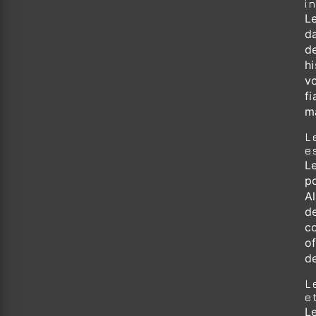
i
Le
d
d
h
v
fi
m
L
e
L
po
A
d
co
of
d
L
e
L