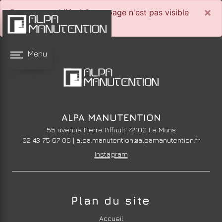
Panneau de gestion des cookies
×
Page non publiée !
Cette page n'est pas visible
par les internautes
Menu
ALPA MANUTENTION
55 avenue Pierre Piffault 72100 Le Mans
02 43 75 67 00
|
alpa.manutention@alpamanutention.fr
Instagram
Plan du site
Accueil