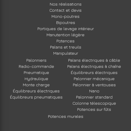
Nos réalisations
Contact et devis
Mono-poutres
Bipoutres
Portiques de levage intérieur
Manutention légère
Potences
Palans et treuils
Manipulateur
Palonniers
Palans électriques à câble
Radio-commande
Palans électriques à chaîne
Pneumatique
Équilibreurs électriques
Hydraulique
Palonnier mécanique
Monte charge
Palonnier à ventouses
Équilibreurs électriques
Nano
Équilibreurs pneumatiques
Palonnier standard
Colonne télescopique
Potences sur fûts
Potences murales