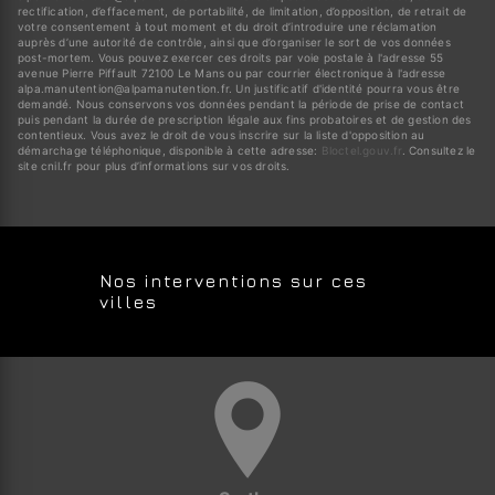
rectification, d’effacement, de portabilité, de limitation, d’opposition, de retrait de
votre consentement à tout moment et du droit d’introduire une réclamation
auprès d’une autorité de contrôle, ainsi que d’organiser le sort de vos données
post-mortem. Vous pouvez exercer ces droits par voie postale à l'adresse 55
avenue Pierre Piffault 72100 Le Mans ou par courrier électronique à l'adresse
alpa.manutention@alpamanutention.fr. Un justificatif d'identité pourra vous être
demandé. Nous conservons vos données pendant la période de prise de contact
puis pendant la durée de prescription légale aux fins probatoires et de gestion des
contentieux. Vous avez le droit de vous inscrire sur la liste d'opposition au
démarchage téléphonique, disponible à cette adresse:
Bloctel.gouv.fr
. Consultez le
site cnil.fr pour plus d’informations sur vos droits.
Nos interventions sur ces
villes