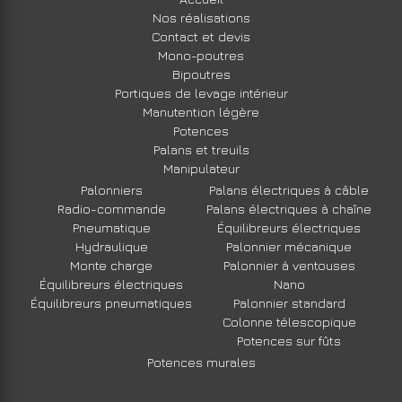
Nos réalisations
Contact et devis
Mono-poutres
Bipoutres
Portiques de levage intérieur
Manutention légère
Potences
Palans et treuils
Manipulateur
Palonniers
Palans électriques à câble
Radio-commande
Palans électriques à chaîne
Pneumatique
Équilibreurs électriques
Hydraulique
Palonnier mécanique
Monte charge
Palonnier à ventouses
Équilibreurs électriques
Nano
Équilibreurs pneumatiques
Palonnier standard
Colonne télescopique
Potences sur fûts
Potences murales