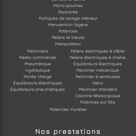
Mono-poutres
Bipoutres
Portiques de levage intérieur
Manutention légère
Potences
Palans et treuils
Manipulateur
Palonniers
Palans électriques à câble
Radio-commande
Palans électriques à chaîne
Pneumatique
Équilibreurs électriques
Hydraulique
Palonnier mécanique
Monte charge
Palonnier à ventouses
Équilibreurs électriques
Nano
Équilibreurs pneumatiques
Palonnier standard
Colonne télescopique
Potences sur fûts
Potences murales
Nos prestations