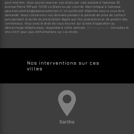
post-mortem. Vous pouvez exercer ces droits par voie postale à l'adresse 55
avenue Pierre Piffault 72100 Le Mans ou par courrier électronique à l'adresse
alpa.manutention@alpamanutention.fr. Un justificatif d'identité pourra vous être
demandé. Nous conservons vos données pendant la période de prise de contact
puis pendant la durée de prescription légale aux fins probatoires et de gestion des
contentieux. Vous avez le droit de vous inscrire sur la liste d'opposition au
démarchage téléphonique, disponible à cette adresse:
Bloctel.gouv.fr
. Consultez le
site cnil.fr pour plus d’informations sur vos droits.
Nos interventions sur ces
villes
Sarthe