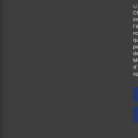
U
C
im
l'
n
qu
p
d
M
d'
o