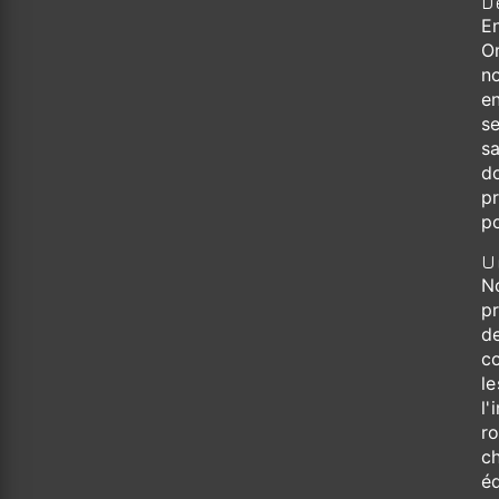
D
E
O
n
en
se
sa
d
p
po
U
N
p
de
c
le
l'
r
c
é