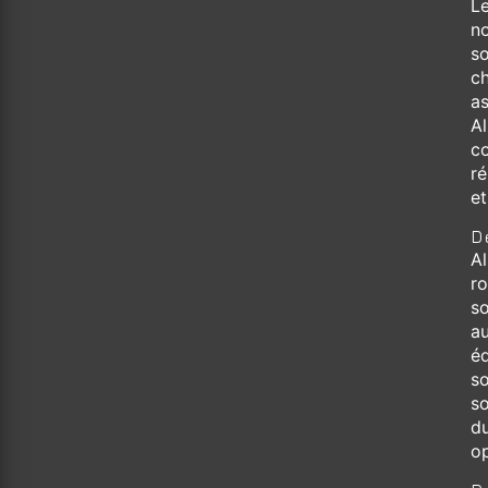
L
n
so
ch
as
A
co
r
et
D
A
ro
so
a
éq
so
s
du
o