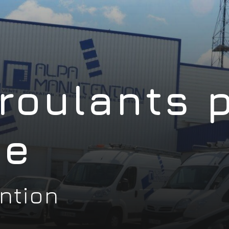
roulants 
ne
ntion