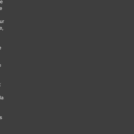
de
e
ur
e,
e
e
t
e
la
s