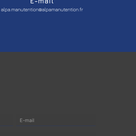
E-mail
alpa.manutention@alpamanutention.fr