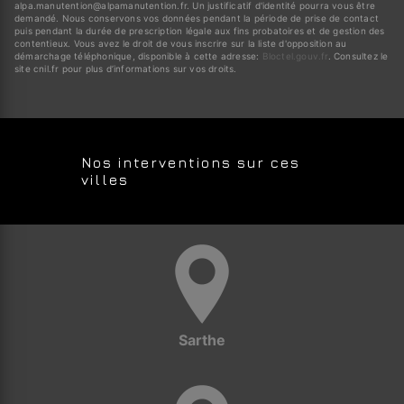
alpa.manutention@alpamanutention.fr. Un justificatif d'identité pourra vous être
demandé. Nous conservons vos données pendant la période de prise de contact
puis pendant la durée de prescription légale aux fins probatoires et de gestion des
contentieux. Vous avez le droit de vous inscrire sur la liste d'opposition au
démarchage téléphonique, disponible à cette adresse:
Bloctel.gouv.fr
. Consultez le
site cnil.fr pour plus d’informations sur vos droits.
Nos interventions sur ces
villes
Sarthe