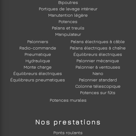
Bipoutres
Portiques de levage intérieur
Manutention légère
Potences
Palans et treuils
Manipulateur
Palonniers
Palans électriques à câble
Radio-commande
Palans électriques à chaîne
Pneumatique
Équilibreurs électriques
Hydraulique
Palonnier mécanique
Monte charge
Palonnier à ventouses
Équilibreurs électriques
Nano
Équilibreurs pneumatiques
Palonnier standard
Colonne télescopique
Potences sur fûts
Potences murales
Nos prestations
Ponts roulants